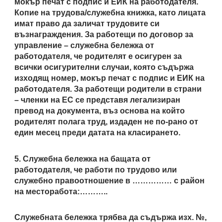
мокър печат с подпис и ЕИК на работодателя.
Копие на трудова/служебна книжка, като лицата
имат право да заличат трудовите си
възнаграждения. За работещи по договор за
управление – служебна бележка от
работодателя, че родителят е осигурен за
всички осигурителни случаи, която съдържа
изходящ номер, мокър печат с подпис и ЕИК на
работодателя. За работещи родители в страни
– членки на ЕС се представя легализиран
превод на документа, въз основа на който
родителят полага труд, издаден не по-рано от
един месец преди датата на класирането.
5. Служебна бележка на бащата от
работодателя, че работи по трудово или
служебно правоотношение в …………… с район
на месторабота:………..
Служебната бележка трябва да съдържа изх. №,