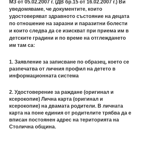
МЗ от 05.02.2007 г. (ДВ бр.15 от 16.02.2007 г.) Ви
уведомяваме, че документите, които
удостоверяват здравното състояние на децата
по отношение на заразни и паразитни болести
и които следва да се изискват при приема им в
детските градини и по време на отглеждането
им там са:
1. Заявление за записване по образец, което се
разпечатва от личния профил на детето в
информационната система
2. Удостоверение за раждане (оригинал и
ксерокопие) Лична карта (оригинал и
ксерокопие) на двамата родители. В личната
карта на поне единия от родителите трябва да е
вписан постоянен адрес на територията на
Столична община.