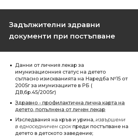
Задължителни здравни
документи при постъпване
Данни от личния лекар за
имунизационния статус на детето
съгласно изискванията на Наредба №15 от
2005г за имунизациите в РБ (
ДВ,бр.45/2005г)
Здравно - профилактична лична карта на
детето, попълнена от личен лекар
Изследвания на кръв и урина,
извършени
в едноседмичен срок
преди постъпване на
детето в детското заведение;