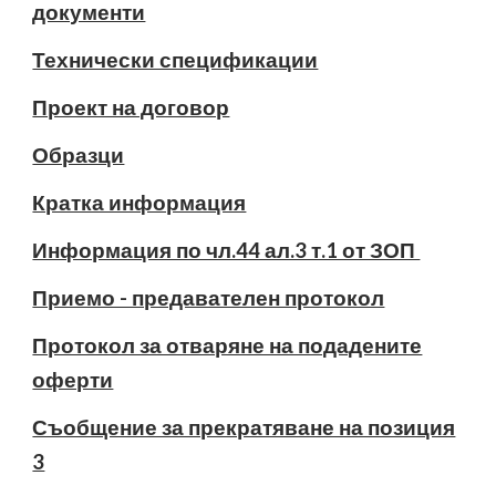
документи
Технически спецификации
Проект на договор
Образци
Кратка информация
Информация по чл.44 ал.3 т.1 от ЗОП
Приемо - предавателен протокол
Протокол за отваряне на подадените
оферти
Съобщение за прекратяване на позиция
3