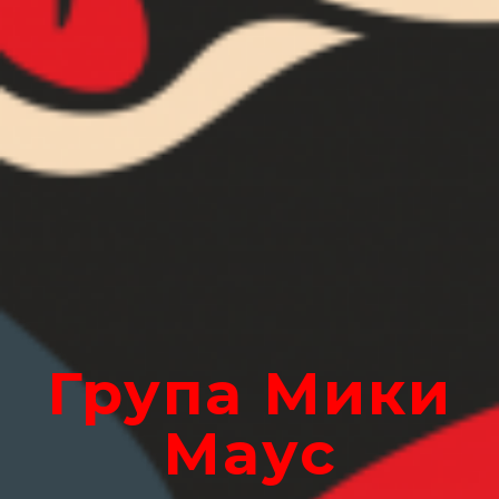
Група
Мики
Маус